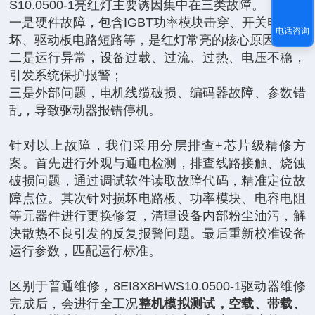
S10.0500-1亮红灯主要诱因集中在三类故障。
一是硬件故障，包含IGBT功率模块击穿、开关电源损
电话咨询
坏、驱动板电路短路等，是红灯常亮的核心原因；
二是运行异常，设备过载、过流、过热、电压不稳，
引发系统保护报警；
三是外部问题，电机线缆破损、编码器故障、参数错
乱，导致驱动器报错停机。
针对以上故障，我们采用分层排查+芯片级精修方
案。首先进行外观与通电检测，排查线路接触、烧蚀
破损问题，通过调试软件读取故障代码，精准定位故
障点位。其次针对损坏电路板、功率模块、电容电阻
等元器件进行更换修复，清理设备内部粉尘油污，解
决散热不良引发的反复报警问题。最后重新校准设备
运行参数，匹配运行标准。
区别于普通维修，8EI8X8HWS10.0500-1驱动器维修
完成后，会进行全工况
整机模拟测试，空载、带载、