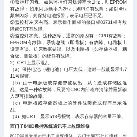
①监控灯闪烁。如果监控灯闪烁频率为1Hz，则EPROM
有故障；如果闪烁频率为2Hz，则PLC有故障；如以4Hz
频率闪烁，则保持电池报警，表示电压已不足。
②监控灯左灭右亮。表示操作面板的接口板03731板有故
障或CRT有故障。
③监控灯常亮。这种故障，通常的原因有：CPU有故障；
EPROM有故障；系统总线（即背板）有故障、电路板上
设定有误、机床数据错误、以及电路板（如存储器板、耦
合板、测量板）的硬件有故障。
2）CRT上显示混乱
（a）保持电池（锂电池）电压太低，这时一般能显示出7
11号报警。
（b）由于电源板或存储曾被拔出，从而造成存储区混
乱。这是一种软故障，只要将CNC内部程序清除并重新输
入即可排除故障。
（c）电源板或存储器板上的硬件故障造成程序显示混
乱。
（d）如CRT上显示513号报警，表示存储器的容量不够。
西门子840D数控系统通讯不上故障维修
802D黑屏无显示进不了系统维修，西门子802D死机维修，死