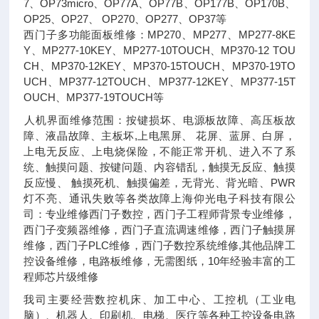
7、OP73micro、OP77A、OP77B、OP177B、OP170B、
OP25、OP27、 OP270、OP277、OP37等
西门子多功能面板维修：MP270、MP277、MP277-8KE
Y、MP277-10KEY、MP277-10TOUCH、MP370-12 TOU
CH、MP370-12KEY、MP370-15TOUCH、MP370-19TO
UCH、MP377-12TOUCH、MP377-12KEY、MP377-15T
OUCH、MP377-19TOUCH等
​​​​​​​人机界面维修范围：按键损坏、电源板故障、高压板故
障、液晶故障、主板坏,上电黑屏、 花屏、蓝屏、白屏，
上电无反应、上电烧保险，不能正常开机、进入不了系
统、触摸问题、按键问题、内容错乱，触摸无反应、触摸
反应慢、 触摸死机、触摸偏差，无背光、背光暗、PWR
灯不亮、通讯失败等各类故障上海仰光电子科技有限公
司：专业维修西门子数控，西门子工程师背景专业维修，
西门子变频器维修，西门子直流调速维修，西门子触摸屏
维修，西门子PLC维修，西门子数控系统维修,其他品牌工
控设备维修，电路板维修，无需图纸，10年经验丰富的工
程师芯片级维修
我司主要经营数控机床、加工中心、工控机（工业电
脑）、机器人、印刷机、电梯、医疗等各种工控设备电路