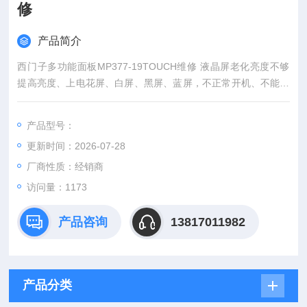
修
产品简介
西门子多功能面板MP377-19TOUCH维修 液晶屏老化亮度不够
提高亮度、上电花屏、白屏、黑屏、蓝屏，不正常开机、不能触
摸、触摸不准，按触摸屏无反应或反应慢、内容错乱、进不了系
统界面、无背光、背光暗、有背光无字符、不能通信、按键无反
产品型号：
应或损坏，电源板、高压板故障，液晶屏、主板坏等等，针对触
更新时间：2026-07-28
摸屏触摸镜片的损坏以及液晶屏的损坏，公司元件库配备有多种
型号的配件。
厂商性质：经销商
访问量：1173
产品咨询
13817011982
产品分类