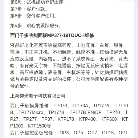
第6步：试机成功登记出库。
第7步：客户付款。
第8步：交付客户使用。
第9步：贴心的跟踪服务。
西门子多功能面板MP377-19TOUCH维修
液晶屏老化亮度不够提高亮度、上电花屏、白屏、黑屏、
蓝屏，不正常开机、不能触摸、触摸不准，按触摸屏无反
应或反应慢、内容错乱、进不了系统界面、无背光、背光
暗、有背光无字符、不能通信、按键无反应或损坏，电源
板、高压板故障，液晶屏、主板坏等等，针对触摸屏触摸
镜片的损坏以及液晶屏的损坏，公司元件库配备有多种型
号的配件。
上海仰光电子科技有限公司
西门子触摸屏维修：TP070、TP170A、TP177A、TP170
B、TP177Micro、TP177B、TP177B PN/DP、TP270、T
P27、TP277、TP37、KTP178、KTP400、KTP600、KT
P1000、KTP1500等
西门子键控面板维修： OP3、OP5、OP7、OP15、OP1