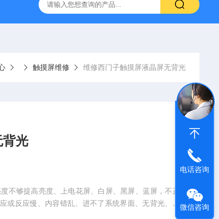
频器ACS88*代码F0010报警维修
FANUC数控系统常见故
心
触摸屏维修
维修西门子触摸屏液晶屏无背光
无背光
电话咨询
亮度不够提高亮度、上电花屏、白屏、黑屏、蓝屏，不正
反应或反应慢、内容错乱、进不了系统界面、无背光、背
微信咨询
应或损坏，电源板、高压板故障，液晶屏、主板坏等等，