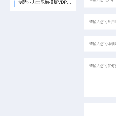
制造业力士乐触摸屏VDP40.3AL开机无反应故障维修-没有修不好的