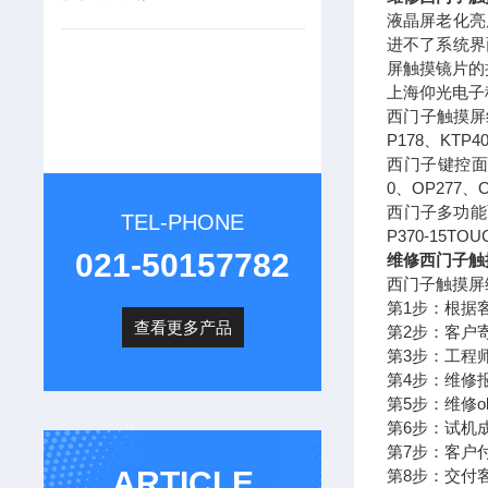
液晶屏老化亮
进不了系统界
屏触摸镜片的
上海仰光电子
西门子触摸屏维修：
P178、KTP4
西门子键控面板维
0、OP277、
西门子多功能面板
TEL-PHONE
P370-15TO
021-50157782
维修西门子触
西门子触摸屏
第1步：根据
查看更多产品
第2步：客户
第3步：工程
第4步：维修
第5步：维修o
第6步：试机
第7步：客户
ARTICLE
第8步：交付