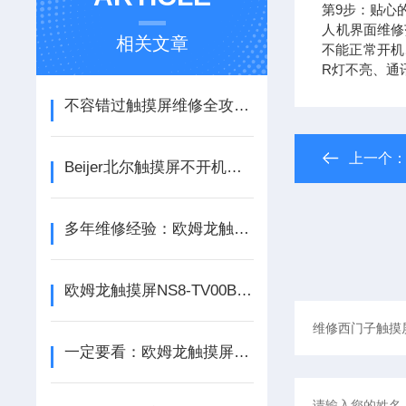
第9步：贴心
​​​​​​
相关文章
不能正常开机
R灯不亮、通
不容错过触摸屏维修全攻略-欧姆龙触摸屏NB10W-TW01B
上一个
Beijer北尔触摸屏不开机的必查维修步骤-就近一针见血快修
多年维修经验：欧姆龙触摸屏NS8-TV00B-ECV2亮度看不清楚问题点
欧姆龙触摸屏NS8-TV00B-ECV2开机不能启动深度分解维修
一定要看：欧姆龙触摸屏NS8-TV00B-ECV2出现触摸问题的多种现象