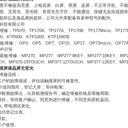
度不够提高亮度、上电花屏、白屏、黑屏、蓝屏，不正常开机、不
面、无背光、背光暗、有背光无字符、不能通信、按键无反应或损
损坏以及液晶屏的损坏，公司元件库配备有多种型号的配件。
科技有限公司
TP070、TP170A、TP177A、TP170B、TP177Micro、TP177B
00、KTP600、KTP1000、KTP1500等
修： OP3、OP5、OP7、OP15、OP17、OP73micro、OP77A、
OP37等
维修：MP270、MP277、MP277-8KEY、MP277-10KEY、MP277
UCH、MP370-19TOUCH、MP377-12TOUCH、MP377-12KEY、MP
摸屏液晶屏无背光
维修流程：
客户的故障描述，评估该触摸屏的可修复性。
寄/送到我司，登记入库，等待检测。
师检测故障点，出具检测报告书，确定维修价格及维修周期。
报价，等待客户确认。同意则进行维修，不同意则原机返回。
k, 带电测试老化。
成功登记出库。
付款。
客户使用。