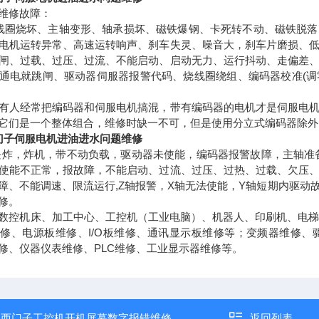
维修故障：
圈烧坏、主轴变形、轴承损坏、磁铁爆钢、卡死转不动、磁铁脱落
电机运转异常、高速运转响声、刹车失灵、噪音大，刹车片磨损、
闸、过载、过压、过流、不能启动、启动无力、运行抖动、走偏差
通电就跳闸、驱动器伺服器报警代码、烧线圈绕组、编码器校准(
有人经常把编码器和伺服电机搞混，带有编码器的电机才是伺服电
它们是一个整体组合，维修时缺一不可，但是使用分立式编码器除外
S西门子伺服电机进油进水问题维修
块炸，炸机，带不动负载，驱动器未使能，编码器报警故障，主轴准
使能不正常，报故障，不能启动、过流、过压、过热、过载、欠压
障、不能调速、限流运行,Z轴报警，X轴无法使能，Y轴短期内驱动
修。
数控机床、加工中心、工控机（工业电脑）、机器人、印刷机、电梯
修、电源板维修、I/O板维修、通讯显示板维修等；变频器维修
修、仪器仪表维修、PLC维修、工业显示器维修等。
：
西门子工控机开机屏幕数字报错维修
返回列表