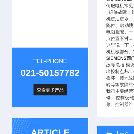
伺服电机常见
维修故障：线
机进油进水、
跑位、启动跳
电就报警、一
点位置不对...
这里说一下，
机机械部分。
SIEMEN
TEL-PHONE
故障包括;模
021-50157782
出控制点坏，
损坏、接地故
转等等故障维
查看更多产品
我司主要经营
修、控制板维
修、控制器维
ARTICLE
上一个