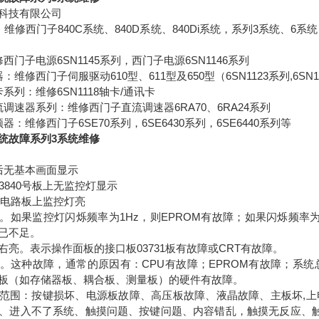
科技有限公司
维修西门子840C系统、840D系统、840Di系统，系列3系统、6系统、80
西门子电源6SN1145系列，西门子电源6SN1146系列
：维修西门子伺服驱动610型、611型及650型（6SN1123系列,6SN1
系列：维修6SN1118轴卡/通讯卡
调速器系列：维修西门子直流调速器6RA70、6RA24系列
器：维修西门子6SE70系列，6SE6430系列，6SE6440系列等
统故障系列3系统维修
后无基本画面显示
3840号板上无监控灯显示
0号电路板上监控灯亮
。如果监控灯闪烁频率为1Hz，则EPROM有故障；如果闪烁频率为
已不足。
右亮。表示操作面板的接口板03731板有故障或CRT有故障。
。这种故障，通常的原因有：CPU有故障；EPROM有故障；系
板（如存储器板、耦合板、测量板）的硬件有故障。
范围：按键损坏、电源板故障、高压板故障、液晶故障、主板坏,
、进入不了系统、触摸问题、按键问题、内容错乱，触摸无反应、