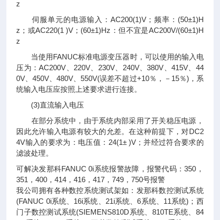
z
伺服单元的电源输入：AC200(1)V；频率：(50±1)H
z；或AC220(1 )V；(60±1)Hz：但不宜是AC200V/(60±1)H
z
当使用FANUC标准电源变压器时，可以使用的输入电
压为：AC200V、220V、230V、240V、380V、415V、44
0V、450V、480V、550V(误差不超过+10％，－15％)，系
统输入电压应按照上述要求进行连接。
(3)直流输入电压
在部分系统中，由于系统内部采用了开关稳压电源，
因此允许输入电源有较大的允差。在这种前提下，对DC2
4V输入的要求为：电压值：24(1± )V；并经过符合要求的
滤波处理。
可解决发那科FANUC 0i系统报警故障，报警代码：350，
351，400，414，416，417，749，750号报警
我公司拥有各种数控系统测试架如：发那科数控测试系统
(FANUC 0i系统、16i系统、21i系统、6系统、11系统)；西
门子数控测试系统(SIEMENS810D系统、810TE系统、84