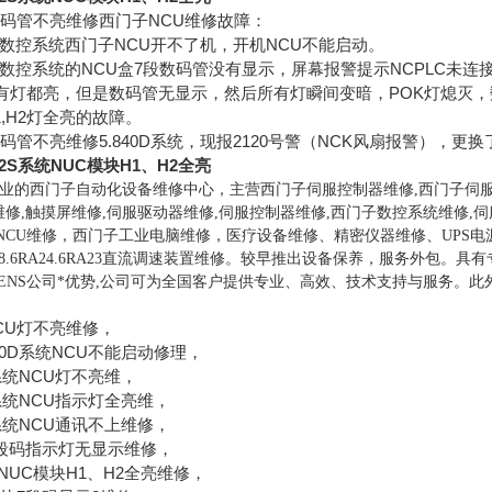
数码管不亮维修西门子NCU维修故障：
0D数控系统西门子NCU开不了机，开机NCU不能启动。
0D数控系统的NCU盒7段数码管没有显示，屏幕报警提示NCPLC未连
所有灯都亮，但是数码管无显示，然后所有灯瞬间变暗，POK灯熄灭
H1,H2灯全亮的故障。
码管不亮维修5.840D系统，现报2120号警（NCK风扇报警），更换了
2S系统NUC模块H1、H2全亮
业的西门子自动化设备维修中心，主营西门子伺服控制器维修,西门子伺服
修,触摸屏维修,伺服驱动器维修,伺服控制器维修,西门子数控系统维修,伺服
NCU维修，西门子工业电脑维修，医疗设备维修、精密仪器维修、UPS电
6RA28.6RA24.6RA23直流调速装置维修。较早推出设备保养，服务
MENS公司*优势,公司可为全国客户提供专业、高效、技术支持与服务
CU灯不亮维修，
0D系统NCU不能启动修理，
系统NCU灯不亮维，
系统NCU指示灯全亮维，
系统NCU通讯不上维修，
7段码指示灯无显示维修，
NUC模块H1、H2全亮维修，