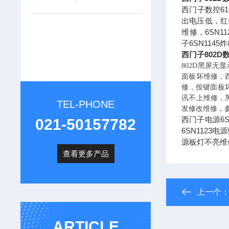
西门子数控61
出电压低，红色
维修，6SN1
子6SN114
西门子802
802D黑屏无
面板坏维修，西
修，按键面板坏
讯不上维修，黑
TEL-PHONE
发修改维修，
西门子电源6S
021-50157782
6SN112
源板灯不亮维
查看更多产品
上一个
ARTICLE