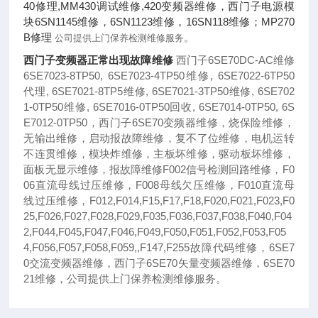
40修理,MM430调试维修,420变频器维修，西门子电源模
块6SN1145维修，6SN1123维修，16SN118维修；MP270
B修理
。
公司提供上门保养检测维修服务
西门子变频器正常出现故障维修
西门子6SE70DC-AC维修
6SE7023-8TP50, 6SE7023-4TP50维修, 6SE7022-6TP50
代理, 6SE7021-8TP5维修, 6SE7021-3TP50维修, 6SE702
1-0TP50维修, 6SE7016-0TP50回收, 6SE7014-0TP50, 6S
E7012-0TP50，西门子6SE70变频器维修，烧保险维修，
无输出维修，启动报故障维修，复不了位维修，电机运转
不连贯维修，模块炸维修，主板坏维修，驱动板坏维修，
面板无显示维修，报故障维修F002信号检测回路维修，F0
06直流母线过压维修，F008母线欠压维修，F010直流母
线过压维修，F012,F014,F15,F17,F18,F020,F021,F023,F0
25,F026,F027,F028,F029,F035,F036,F037,F038,F040,F04
2,F044,F045,F047,F046,F049,F050,F051,F052,F053,F05
4,F056,F057,F058,F059,,F147,F255故障代码维修，6SE7
0交流变频器维修，西门子6SE70矢量变频器维修，6SE70
21维修，
。
公司提供上门保养检测维修服务