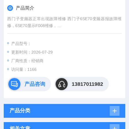
产品简介
西门子变频器正常出现故障维修 西门子6SE70变频器报故障维
修，6SE70显示F008维修，
6SE70G92+C23维修，西门子6SE70变频器PSU电源板维修，6
SE7031-7HG84-1JA1维修，6SE70变频器F028维修，6SE70显
产品型号：
示F020维修F010维修，6SE70报F011故障维修，F023维修，西
更新时间：2026-07-29
门子6SE70驱动片维修，西门子6SE70陶瓷片维修，6SE70启动
显示F
厂商性质：经销商
访问量：1166
产品咨询
13817011982
产品分类
相关文章