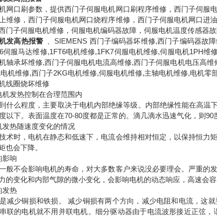
机网口刷参数，提供西门子伺服电机网口刷程序维修，西门子伺服
上维修，西门子伺服电机网口烧程序维修，西门子伺服电机网口进
西门子伺服电机维修，伺服电机编码器故障，伺服电机温度传感器故
机发高热报警
、SIEMENS 西门子编码器坏维修,西门子编码器故
K6伺服马达维修,1FT6电机维修,1FK7伺服电机维修,伺服电机1P
机轴承坏维修,西门子伺服电机电流高维修,西门子伺服电机电压高维
电机维修,西门子2KG电机维修,伺服电机维修,主轴电机维修,电机零部
机线圈烧坏维修
电机发热控制在合理范围内
到什么程度，主要取决于电机内部绝缘等级。内部绝缘性能在高温下(1
0度以下。表面温度在70-80度都是正常的。滴几滴水迅速气化，则9
机发热随速度变化的情况
技术时，电机在静态和低速下，电流会维持相对恒定，以保持恒力
矩也会下降。
的影响
一般不会影响电机的寿命，对大多数客户来说没必要理会。严重的
力的变化和内部气隙的微小变化，会影响电机的动态响应，高速会容
的发热
是减少铜损和铁损。 减少铜损有两个方向，减少电阻和电流，这
串联的电机就不用并联电机。细分驱动器由于电流波形接近正弦，