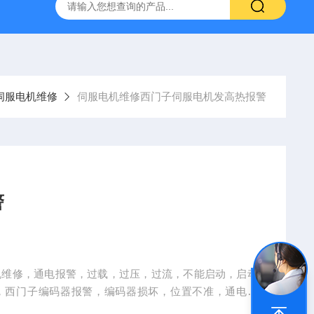
频器ACS88*代码F0010报警维修
FANUC数控系统常见故
伺服电机维修
伺服电机维修西门子伺服电机发高热报警
警
机维修，通电报警，过载，过压，过流，不能启动，启动
，西门子编码器报警，编码器损坏，位置不准，通电跳
发热发烫，电机运转异常，高速运转响声（噪音）大，刹