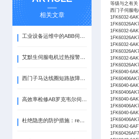
等级与之有关
西门子伺服电
相关文章
1FK6032-6
1FK60326AK
1FK6032-6
工业设备运维中的ABB伺服电机维修要点探析
1FK60326AK
1FK6032-6A
1FK60326AK
艾默生伺服电机过热报警故障处理方法 | 专业维修注意事项大全
1FK6032-6
1FK60326AK
1FK6040-6
西门子马达线圈短路故障原因及SIEMENS伺服电机使用避坑要点
1FK60406AK
1FK6040-6
1FK60406AK
1FK6040-6
高效率检修AB罗克韦尔伺服马达三大类故障
1FK60406AK
1FK6040-6A
1FK60406AK
杜绝隐患的防护措施：rexroth力士乐伺服显示 F2021 维修方法
1FK6042-6
1FK60426AF