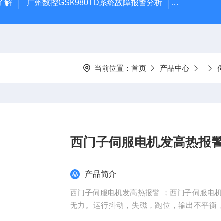
了解
广州数控GSK980TD系统故障报警分析
全系列ABB变
当前位置：
首页
产品中心
西门子伺服电机发高热报
产品简介
西门子伺服电机发高热报警 ；西门子伺服电
无力。运行抖动，失磁，跑位，输出不平衡
闸，磁铁爆钢卡死转不动，西门子伺服电机