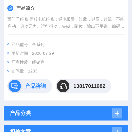
产品简介
西门子维修 伺服电机维修；通电报警，过载，过压，过流，不能
启动，启动无力。运行抖动，失磁，跑位，输出不平衡，编码器
报警，编码器损坏，位置不准，通电跳闸，磁铁爆钢卡死转不
动，电机发热发烫，电机运转异常，高速运转响声（噪音）大，
产品型号：全系列
刹车失灵等维修。
更新时间：2026-07-29
厂商性质：经销商
访问量：1233
产品咨询
13817011982
产品分类
相关文章