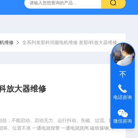
频器ACS88*代码F0010报警维修
FANUC数控系统常见故
机维修
全系列发那科伺服电机维修 发那/科放大器维修
/科放大器维修
电话咨询
障包括：不能启动、启动无力、运行抖动、失磁、过流、过
微信咨询
坏、位置不准 一通电就报警 一通电就跳闸 磁铁爆钢卡
运转异常维修等。