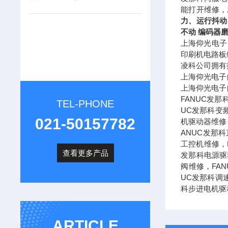
能打开维修，
力、运行抖动
不动 编码器
上海仰光电子
印刷机电路板
凌科公司拥有
上海仰光电子
上海仰光电子
FANUC发
TEL-PHONE
UC发那科变
021-50157782
机驱动器维修
ANUC发那
工控机维修，F
查看更多产品
发那科电源驱
阀维修，FA
UC发那科调
科步进电机驱
ARTICLE