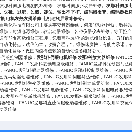
发那科伺服电机抱闸坏维修，发那科伺服驱动器维修。
发那科伺服电
、失磁、过流、过载、跑位、输出不平衡、编码器报警、编码器损坏、
磨损 电机发热发烫维修 电机运转异常维修等。
自动化科技有限公司主要从事变频器维修，伺服驱动器维修，数控
维修，射频电源维修，软启动器维修，各种仪器仪表维修，等工控产
拥有22名高级维修工程师，凭着高科技和*的测试维修设备、良好的
自动化特点：诚信为本，收费合理，*，维修速度快，有能力承诺，
自动化目标：做国内值得信赖的自动化设备维修公司。
那科伺服控制器维修，
发那科伺服电机维修 发那/科放大器维修
FANU
频维修，FANUC发那科变频电路板维修，FANUC发那科驱动器马达维
，FANUC发那科驱动器维修，FANUC发那科控制器维修，FANUC
科直流马达驱动器维修，FANUC发那科伺服马达维修，FANUC发那科
ANUC发那科逆变器维修，FANUC发那科制动单元维修，FANUC发
动器维修，FANUC发那科电源维修，FANUC发那科伺服电路板维修
NUC发那科伺服减速机维修，FANUC发那科伺服阀维修，FANUC发
速器维修，FANUC发那科直流伺服驱动器维修，FANUC发那科交流伺
动器维修