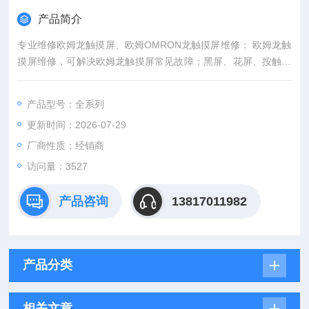
产品简介
专业维修欧姆龙触摸屏、欧姆OMRON龙触摸屏维修： 欧姆龙触
摸屏维修，可解决欧姆龙触摸屏常见故障：黑屏、花屏、按触摸
屏无反应或反应慢（触摸不良）、内容错乱、进不了系统界面、
无背光、背光暗、有背光无字符、不能通信、按键无反应;
产品型号：全系列
更新时间：2026-07-29
厂商性质：经销商
访问量：3527
产品咨询
13817011982
产品分类
相关文章