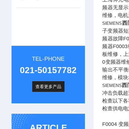
频器无显示
维修，电机
西
SIEMENS
子变频器短路
频器故障F0
频器F00
板维修，上
TEL-PHONE
0变频器维
021-50157782
输出不平衡
维修，模块
西
SIEMENS
查看更多产品
冲击负载超
检查以下各
检查供电电
F0004 
ARTICLE