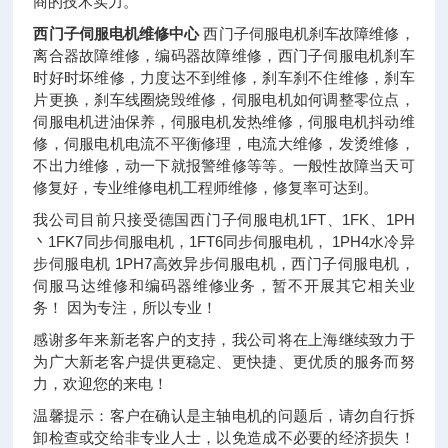
商的技术实力。
西门子伺服电机维修中心
西门子伺服电机刹车故障维修，
离合器
故障维修，编码器故障维修，西门子伺服电机刹车
时好时坏维修，力度达不到维修，刹车刹不住维修，刹车
片更换，刹车线圈烧毁维修，伺服电机如何调整零位点，
伺服电机进油保养，伺服电机发热维修，伺服电机抖动维
修，伺服电机电流不平衡修理，电流大维修，发烫维修，
不出力维修，动一下就报警维修等等。一般性故障当天可
修复好，专业维修电机工程师维修，修复率可达到。
我公司目前只接受德国西门子伺服电机1FT、1FK、1PH
丶1FK7同步伺服电机，1FT6同步伺服电机， 1PH4水冷异
步伺服电机 1PH7高效异步伺服电机，西门子伺服电机，
伺服马达维修和编码器维修业务，暂不开展其它相关业
务！ 因为专注，所以专业！
感谢多年来新老客户的支持，我公司将在上海继续致力于
为广大新老客户提供更稳定、更快捷、更优质的服务而努
力，欢迎您的来电！
温馨提示：客户在确认是主轴电机的问题后，请勿自行拆
卸检查或交给非专业人士，以免造成不必要的经济损失！