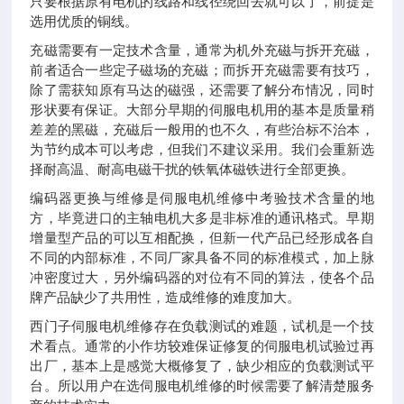
只要根据原有电机的线路和线径绕回去就可以了，前提是
选用优质的铜线。
充磁需要有一定技术含量，通常为机外充磁与拆开充磁，
前者适合一些定子磁场的充磁；而拆开充磁需要有技巧，
除了需获知原有马达的磁强，还需要了解分布情况，同时
形状要有保证。大部分早期的伺服电机用的基本是质量稍
差差的黑磁，充磁后一般用的也不久，有些治标不治本，
为节约成本可以考虑，但我们不建议采用。我们会重新选
择耐高温、耐高电磁干扰的铁氧体磁铁进行全部更换。
编码器更换与维修是伺服电机维修中考验技术含量的地
方，毕竟进口的主轴电机大多是非标准的通讯格式。早期
增量型产品的可以互相配换，但新一代产品已经形成各自
不同的内部标准，不同厂家具备不同的标准模式，加上脉
冲密度过大，另外编码器的对位有不同的算法，使各个品
牌产品缺少了共用性，造成维修的难度加大。
西门子伺服电机维修存在负载测试的难题，试机是一个技
术看点。通常的小作坊较难保证修复的伺服电机试验过再
出厂，基本上是感觉大概修复了，缺少相应的负载测试平
台。所以用户在选伺服电机维修的时候需要了解清楚服务