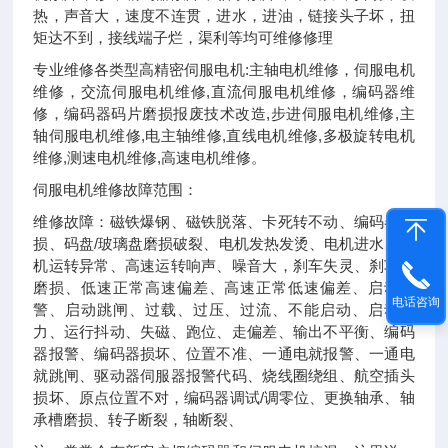
热，声音大，速度不连贯，进水，进油，链接头子坏，扭
矩达不到，接线端子烂，渠利等均可维修修理
专业维修各类型高精密伺服电机:主轴电机维修，伺服电机
维修，交流伺服电机维修,直流伺服电机维修，编码器维
修，编码器码片磨损报废技术改造,步进伺服电机维修,主
轴伺服电机维修,电主轴维修,直线电机维修,多极旋转电机
维修,测速电机维修,高速电机维修。
伺服电机维修故障范围：
维修故障：磁铁爆钢、磁铁脱落、卡死转不动、编码器磨
损、码盘/玻璃盘磨损破裂、电机发热发烫、电机进水、电
机运转异常、高速运转响声、噪音大，刹车失灵、刹车片
磨损、低速正常高速偏差、高速正常低速偏差、启动报
电话咨询
警、启动跳闸、过载、过压、过流、不能启动、启动无
力、运行抖动、失磁、跑位、走偏差、输出不平衡、编码
器报警、编码器损坏、位置不准、一通电就报警、一通电
就跳闸、驱动器伺服器报警代码、烧线圈绕组、航空插头
损坏、原点位置不对，编码器调试/调零位、更换轴承、轴
承槽磨损、转子断裂，轴断裂、