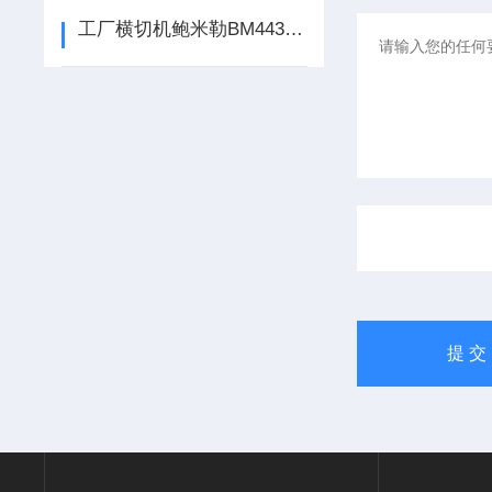
工厂横切机鲍米勒BM4434伺服放大器2021故障代码维修说明书