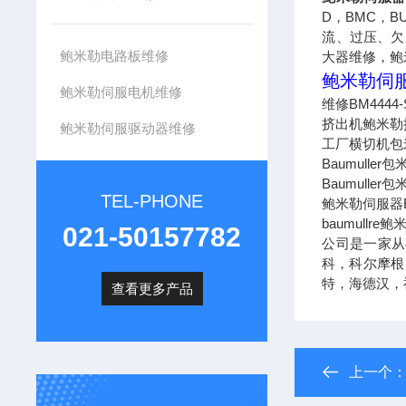
D，BMC，BU
流、过压、欠
鲍米勒电路板维修
大器维修，鲍
鲍米勒伺服
鲍米勒伺服电机维修
维修BM4444
挤出机鲍米勒控制
鲍米勒伺服驱动器维修
工厂横切机包米勒
Baumuller
Baumuller
TEL-PHONE
鲍米勒伺服器B
baumullre鲍
021-50157782
公司是一家从
科，科尔摩根
特，海德汉，
查看更多产品
上一个