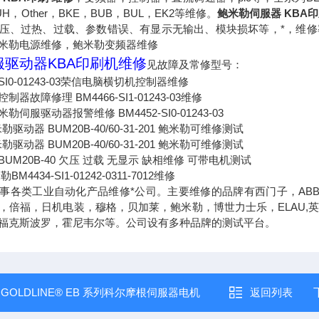
H，Other，BKE，BUB，BUL，EK2等维修。
鲍米勒伺服器 KBA印
压、过热、过载、参数错误、有显示无输出、模块损坏等，*，维
米勒电源维修，鲍米勒变频器维修
驱动器KBA印刷机
维修
见故障及常修型号：
-SI0-01243-03荣信电脑横切机控制器维修
器故障修理 BM4466-SI1-01243-03维修
伺服驱动器报警维修 BM4452-SI0-01243-03
包米勒驱动器 BUM20B-40/60-31-201 鲍米勒可维修测试
包米勒驱动器 BUM20B-40/60-31-201 鲍米勒可维修测试
UM20B-40 欠压 过载 无显示 缺相维修 可带电机测试
米勒BM4434-SI1-01242-0311-7012维修
事各类工业自动化产品维修*公司。主要维修的品牌有西门子，ABB
，倍福，日机电装，穆格，贝加莱，鲍米勒，博世力士乐，ELAU,
福克斯波罗，霍尼韦尔等。公司设有多种品牌的测试平台。
：
GOLDLINE® EB 系列科尔摩根伺服器电机
返回列表