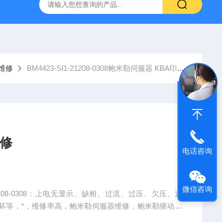
频器ACS88*代码F0010报警维修
FANUC数控系统常见故
维修
BM4423-SI1-21208-0308鲍米勒伺服器 KBA印刷 维修
维修
电话咨询
微信咨询
-21208-0308：上电无显示、缺相、过流、过压、欠压、过
坏等，*，维修率高，鲍米勒伺服器维修，鲍米勒驱动器
鲍米勒变频器维修