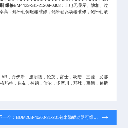
刷 维修
BM4423-SI1-21208-0308：上电无显示、缺相、过
修率高，鲍米勒伺服器维修，鲍米勒驱动器维修，鲍米勒放
,AB，丹佛斯，施耐德，伦茨，富士，欧陆，三菱，发那
英格玛特，住友，神钢，信浓，多摩川，环球，宝德，路斯
下一个：
BUM20B-40/60-31-201包米勒驱动器可维修测试