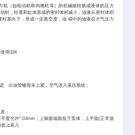
力机（如电动机和内燃机等）的机械能转换成液体的压力
运动时，柱塞和缸体形成的密封体积减小，油液从密封体积
使柱塞向下，形成一定真空度，油 箱中的油液在大气压力
使用32#
栓或进、出油管螺母未上紧，空气进入液压系统；
超差；
度允许*.03mm；上轴套端面低于泵体，上平面(正常值
后轴套上装入