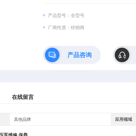
轮推动柱塞向上运动时，柱塞和缸体形成的
要的地方去。当凸轮旋转至曲线的下降部位时
产品型号：全型号
在大气压力的作用
厂商性质：经销商
产品咨询
在线留言
其他品牌
应用领域
压泵维修 保养