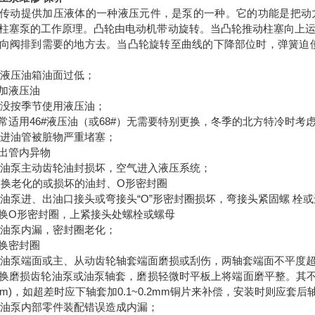
传动提供加压液体的一种液压元件，是泵的一种。它的功能是把动
柱塞泵的工作原理。凸轮由电动机带动旋转。当凸轮推动柱塞向上
向阀排到需要的地方去。当凸轮旋转至曲线的下降部位时，弹簧迫
1)液压油箱油面过低；
加液压油
2)没按季节使用液压油；
常适用46#液压油（或68#）无需要特别更换，冬季的北方特冷时考虑
3)进油管被脏物严重堵塞；
出管内异物
4)油泵主动齿轮油封损坏，空气进入液压系统；
更换老化的或损坏的油封、O形密封圈
5)油泵进、出油口接头或弯接头“O”形密封圈损坏，弯接头紧固螺 
换O形密封圈，上紧接头处螺栓或螺母
6)油泵内漏，密封圈老化；
换密封圈
7)油泵端面或主、从动齿轮轴套端面磨损或刮伤，两轴套端面不平度
换磨损齿轮油泵或油泵轴套，磨损轻微时平板上将端面磨平整。其不平
.6mm)，如超差时应下轴套加0.1~0.2mm铜片来补偿，安装时则应套
8)油泵内部零件装配错误造成内漏；