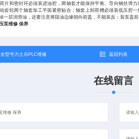
荷片和密封环必须装进油腔，两轴套才能保持平衡。导向钢丝弹力
动齿轮两个轴套加工平面紧密贴合；轴套上卸荷槽必须装低压腔一
涂一层润滑油，还要注意将阻油边缘朝向前盖，不能装反；装泵盖前
压泵维修 保养
：
全型号力士乐PLC维修
返回列表
在线留言