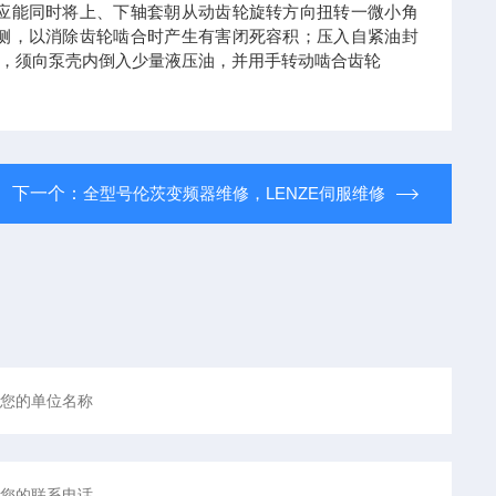
应能同时将上、下轴套朝从动齿轮旋转方向扭转一微小角
侧，以消除齿轮啮合时产生有害闭死容积；压入自紧油封
，须向泵壳内倒入少量液压油，并用手转动啮合齿轮
下一个：
全型号伦茨变频器维修，LENZE伺服维修