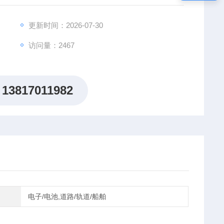
密封体积减小，油液从密封体积中挤出，经单向阀排到需
，弹簧迫使柱塞向下，形成一定真空度，油 箱中的油液
更新时间：2026-07-30
访问量：2467
13817011982
电子/电池,道路/轨道/船舶