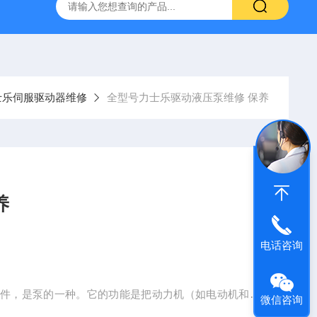
频器ACS88*代码F0010报警维修
FANUC数控系统常见故
士乐伺服驱动器维修
全型号力士乐驱动液压泵维修 保养
养
电话咨询
元件，是泵的一种。它的功能是把动力机（如电动机和内
微信咨询
中为单柱塞泵的工作原理。凸轮由电动机带动旋转。当凸