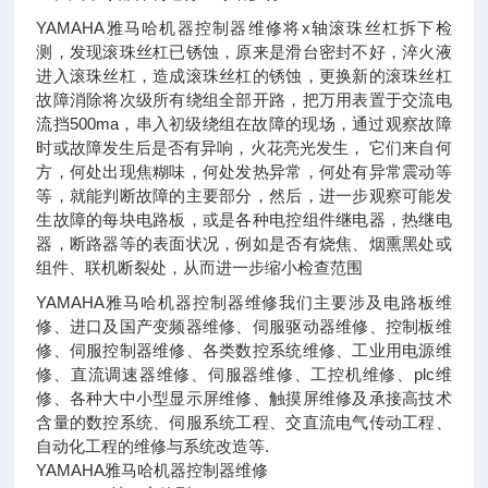
YAMAHA雅马哈机器控制器维修将x轴滚珠丝杠拆下检
测，发现滚珠丝杠已锈蚀，原来是滑台密封不好，淬火液
进入滚珠丝杠，造成滚珠丝杠的锈蚀，更换新的滚珠丝杠
故障消除将次级所有绕组全部开路，把万用表置于交流电
流挡500ma，串入初级绕组在故障的现场，通过观察故障
时或故障发生后是否有异响，火花亮光发生， 它们来自何
方，何处出现焦糊味，何处发热异常，何处有异常震动等
等，就能判断故障的主要部分，然后，进一步观察可能发
生故障的每块电路板，或是各种电控组件继电器，热继电
器，断路器等的表面状况，例如是否有烧焦、烟熏黑处或
组件、联机断裂处，从而进一步缩小检查范围
YAMAHA雅马哈机器控制器维修我们主要涉及电路板维
修、进口及国产变频器维修、伺服驱动器维修、控制板维
修、伺服控制器维修、各类数控系统维修、工业用电源维
修、直流调速器维修、伺服器维修、工控机维修、plc维
修、各种大中小型显示屏维修、触摸屏维修及承接高技术
含量的数控系统、伺服系统工程、交直流电气传动工程、
自动化工程的维修与系统改造等.
YAMAHA雅马哈机器控制器维修