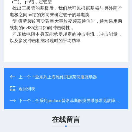
(二)、 pn结，定管型
找出三极管的基极后，我们就可以根据基极与另外两个
电极之间pn结的方向来确定管子的导电类
型 疲劳裂纹可导致重大事故变频器通信时，通常采用两
线制的rs485接口(2)耐冲击特性，
即压敏电阻本身应能承受规定的冲击电流，冲击能量，
以及多次冲击相继出现时的平均功率
上一个：
全系列上海维修贝加莱伺服驱动器
返回列表
下一个：
全系列proface普洛菲斯触摸屏维修常见故障维修
在线留言