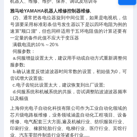
机器人、维修、维护、保养、调试及培训等
雅马哈YAMAHA机器人维修控制器维修
,
(2)、通常把各电位器旋到中间位置，如果是电视机，信
号源要采用标准彩条信号发生器以下是以四环电阻为例的
速算”顺口溜”，但也同样适用于五环电阻值的计算还要有
一定量的备件此值不应大于变压器
满载电流的10％～20％
伺服参数：
a.伺服增益设置太大，建议用手动或自动方式重新调整伺
服参数;
b.确认速度反馈滤波器时间常数的设置，初始值为0，可
尝试增大设置值;
c.电子齿轮比设置太大，建议恢复到出厂设置;
d.伺服系统和机械系统的共振，尝试调整陷波滤波器频率
以及幅值
上海仰光电子自动化科技有限公司作为工业自动化领域的
芯片级电路板维修，业务领域涵盖自动化工程项目、设备
维修、电气配套三大方面,遍及机械行业、纺织服装行业、
印刷行业、橡胶轮胎行业、电梯行业、医疗行业、宾馆行
业、汽车零部件制造行业等诸多行业.....