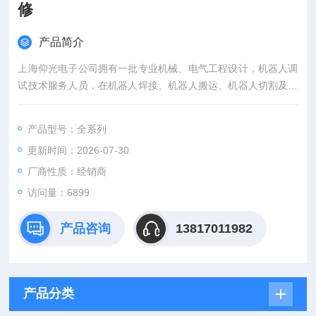
修
产品简介
上海仰光电子公司拥有一批专业机械、电气工程设计，机器人调
试技术服务人员，在机器人焊接、机器人搬运、机器人切割及机
器人上下料等自动化集成方面具有多年丰富的经验， 为客户提供
完整的焊接机器人工作站技术解决方案和交钥匙工程。产品广泛
产品型号：全系列
适用于金属焊接切割、注塑机弯管机上下料，冲压取件、玻璃涂
更新时间：2026-07-30
胶，搬运码垛等诸多行业。Kawasaki川崎机器人维修常见故障及
维修
厂商性质：经销商
访问量：6899
产品咨询
13817011982
产品分类