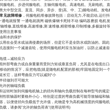
伺服电机、步进伺服电机、主轴伺服电机、高速电机、无刷电机、
类大中型交流、直流、同步、异步、变(高、中、工)频电动机、发电
常见故障维修
，伺服电机维修故障包括：启动无力,不能启动,运行抖动
 一通电就报警 一通电就跳闸 磁铁爆钢卡死转不动 编码器磨损 电机
轴维修,直线维修,高速维修,测 速维修,精密维修,印制维修,多极旋转
使用注意事项
油和水的保护
可以用在会受水或油滴侵袭的场所，但是它不是全防水或防油的。因
电机连接到一个减速齿轮，使用伺服电机时应当加油封，以防止减速齿
电缆→减轻应力
不因外部弯曲力或自身重量而受到力矩或垂直负荷，尤其是在电缆出
机移动的情况下，应把电缆(就是随电机配置的那根)牢固地固定到一
延长它，这样弯曲应力可以减到*小
头半径做到尽可能大
允许的轴端负载
装和运转时加到伺服电机轴上的径向和轴向负载控制在每种型号的规
个刚性联轴器时要格外小心，特别是过度的弯曲负载可能导致轴端和
轴器，以便使径向负载低于允许值，此物是专为高机械强度的伺服电
负载，请参阅"允许的轴负荷表"(使用说明书)