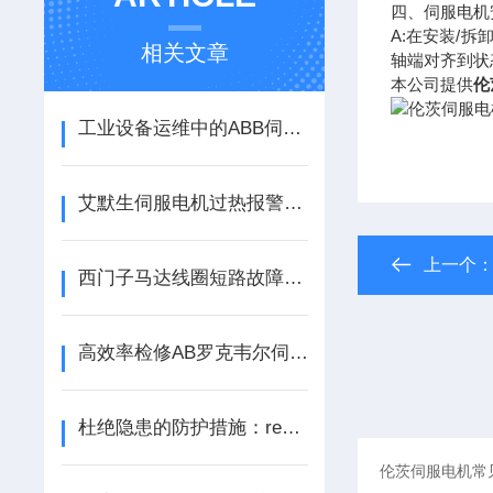
四、伺服电机
A:在安装/
相关文章
轴端对齐到状
本公司提供
伦
工业设备运维中的ABB伺服电机维修要点探析
艾默生伺服电机过热报警故障处理方法 | 专业维修注意事项大全
上一个
西门子马达线圈短路故障原因及SIEMENS伺服电机使用避坑要点
高效率检修AB罗克韦尔伺服马达三大类故障
杜绝隐患的防护措施：rexroth力士乐伺服显示 F2021 维修方法