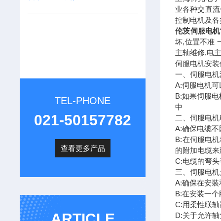
业各种交直流
控制电机及各
伦茨伺服电机
坏,位置不准
主轴维修,电主
伺服电机安装
一、伺服电机
A:伺服电机
B:如果伺服
TEL-PHONE
中
021-50157782
二、伺服电机
A:确保电缆
B:在伺服电
查看更多产品
的附加电缆来
C:电缆的弯
三、伺服电机
A:确保在安
B:在安装一
C:用柔性联
ARTICLE
D:关于允许轴