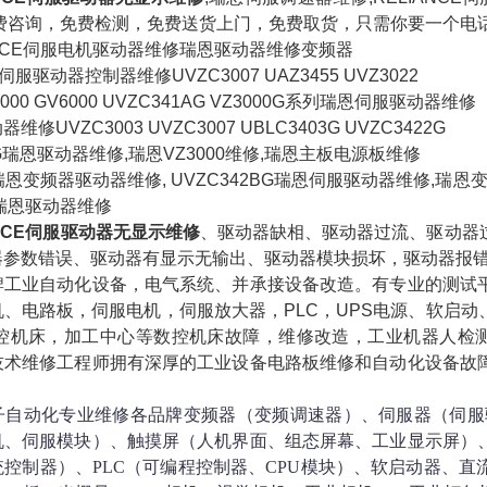
免费咨询，免费检测，免费送货上门，免费取货，只需你要一个电
ANCE伺服电机驱动器维修瑞恩驱动器维修变频器
伺服驱动器控制器维修UVZC3007 UAZ3455 UVZ3022
V3000 GV6000 UVZC341AG VZ3000G系列瑞恩伺服驱动器维修
修UVZC3003 UVZC3007 UBLC3403G UVZC3422G
BG瑞恩驱动器维修,瑞恩VZ3000维修,瑞恩主板电源板维修
E瑞恩变频器驱动器维修, UVZC342BG瑞恩伺服驱动器维修,瑞恩
瑞恩驱动器维修
ANCE伺服驱动器无显示维修
、驱动器缺相、驱动器过流、驱动器
器参数错误、驱动器有显示无输出、驱动器模块损坏，驱动器报
牌工业自动化设备，电气系统、并承接设备改造。有专业的测试
机、电路板，伺服电机，伺服放大器，PLC，UPS电源、软启
数控机床，加工中心等数控机床故障，维修改造，工业机器人检测
技术维修工程师拥有深厚的工业设备电路板维修和自动化设备故
。
子自动化专业维修各品牌变频器（变频调速器）、伺服器（伺服
机、伺服模块）、触摸屏（人机界面、组态屏幕、工业显示屏）
统控制器）、PLC（可编程控制器、CPU模块）、软启动器、