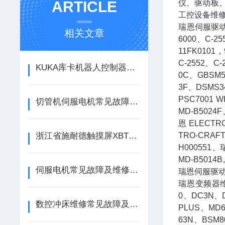
ARTICLE
仪、驱动板
工控设备维
瑞恩伺服驱动器
相关文章
6000、C-2
11FK0101
C-2552、C
KUKA库卡机器人控制器感应器故障找哪里维修
0C、GBSM5
3F、DSMS34
PSC7001 
切管机伺服电机常见故障及维修方法
MD-B502
恩 ELECTR
浙江省施耐德触摸屏XBTF032310出现罕见故障找哪里
TRO-CRAF
H000551
MD-B5014
伺服电机常见故障及维修方法
瑞恩伺服驱动器
瑞恩变频器维修：
0、DC3N、D
数控冲床维修常见故障及原因分析
PLUS、MD6
63N、BSM