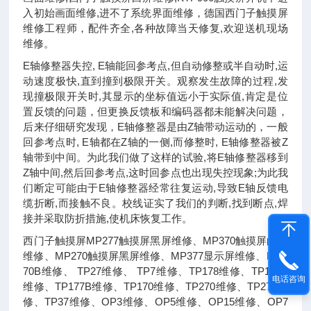
入初始画面维修,进不了系统界面维修，德国西门子触摸屏
维修工程师，配件齐全,各种故障当天修复,欢迎送机现场
维修。
E轴修整器失控, E轴能回参考点,但自动修整或半自动时,运
动速度极快,直到撞到极限开关。观察发生故障的过程,发
现撞极限开关时,其显示的坐标值远小于实际值,肯定是位
置反馈的问题，但更换反馈板和编码器都未能解决问题，
后来仔细研究发现，E轴修整器是由Z轴带动运动的，一般
回参考点时, E轴都在Z轴的一侧,而修整时, E轴修整器被Z
轴带到中间。为此我们做了这样的试验,将E轴修整器移到
Z轴中间,然后回参考点,这时回参点也出现失控现象;为此我
们断定可能由于E轴修整器经常往复运动,导致E轴反馈电
缆折断,而接触不良。校线证实了我们的判断,找到断点,焊
接并采取防折措施,使机床恢复工作。
西门子触摸屏MP277触摸屏黑屏维修、MP370触摸屏白屏
维修、MP270触摸屏黑屏维修、MP377显示屏维修、MP2
70B维修、 TP27维修、 TP7维修、TP178维修、TP177A
电话咨询
维修、TP177B维修、TP170维修、TP270维修、TP277维
修、TP37维修、OP3维修、OP5维修、OP15维修、OP7