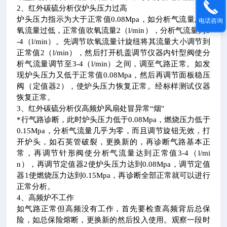
2、红外碳硫分析仪炉头压力过高
炉头压力指示为大于正常值0.08Mpa，如分析气流量及吹
电话咨询
氧流量过低，正常值吹氧流量2（l/min），分析气流量为3
-4（l/min）。先调节吹氧流量计旋纽将其流量大小调节到
正常值2（l/min），然后打开机盖调节仪器内针型阀使分
析气流量调节至3-4（l/min）之间，调至气路正常。如发
现炉头压力又低于正常值0.08Mpa，然后再调节面板稳压
阀（定值器2），使炉头压力恢复正常。经标样测试仪器
恢复正常。
3、红外碳硫分析仪高频炉风扇处冒异常“烟"
*行气路诊断，此时炉头压力低于0.08Mpa，燃烧压力低于
0.15Mpa，分析气流量几乎为零，而且调节旋钮无效，打
开炉头，如石英管破裂，更换新的，再诊断气路基本正
常，再调节针形阀使分析气流量达到正常值3-4（l/mi
n），再调节定值器2使炉头压力达到0.08Mpa，调节定值
器1使燃烧压力达到0.15Mpa，再诊断全部正常就可以进行
正常分析。
4、高频炉不工作
如气路正常但高频没有工作，首先要检查高频背后总保
险，如总保险熔断，更换新的然后投入使用。观察一段时