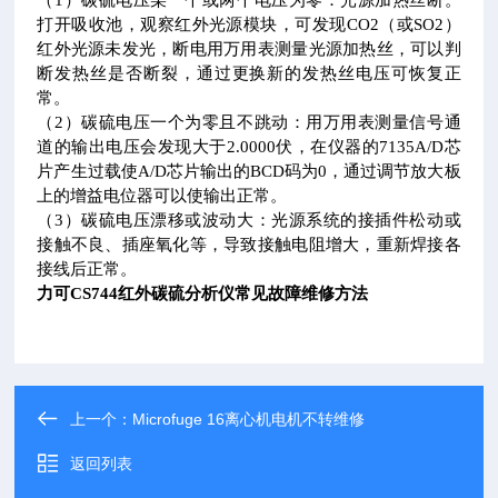
（1）碳硫电压某一个或两个电压为零：光源加热丝断。
打开吸收池，观察红外光源模块，可发现CO2（或SO2）
红外光源未发光，断电用万用表测量光源加热丝，可以判
断发热丝是否断裂，通过更换新的发热丝电压可恢复正
常。
（2）碳硫电压一个为零且不跳动：用万用表测量信号通
道的输出电压会发现大于2.0000伏，在仪器的7135A/D芯
片产生过载使A/D芯片输出的BCD码为0，通过调节放大板
上的增益电位器可以使输出正常。
（3）碳硫电压漂移或波动大：光源系统的接插件松动或
接触不良、插座氧化等，导致接触电阻增大，重新焊接各
接线后正常。
力可CS744红外碳硫分析仪常见故障维修方法
上一个：
Microfuge 16离心机电机不转维修
返回列表