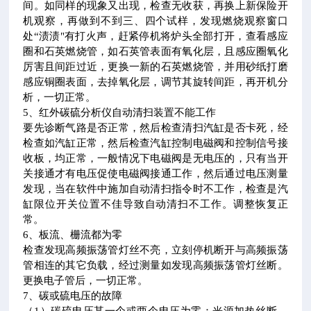
间。如同样的现象又出现，检查无收获，再换上新保险开
机观察，再做到不到三、四个试样，发现燃烧观察窗口
处“渍渍"有打火声，赶紧停机将炉头全部打开，查看感应
圈和石英燃烧管，如石英管表面有氧化层，且感应圈氧化
厉害且间距过近，更换一新的石英燃烧管，并用砂纸打磨
感应铜圈表面，去掉氧化层，调节其旋转间距，再开机分
析，一切正常。
5、红外碳硫分析仪自动清扫装置不能工作
要先诊断气路是否正常，然后检查清扫汽缸是否卡死，经
检查如汽缸正常，然后检查汽缸控制电磁阀和控制信号接
收板，均正常，一般情况下电磁阀是无电压的，只有当开
关接通才有电压促使电磁阀接通工作，然后通过电压测量
发现，当在软件中施加自动清扫指令时不工作，检查是汽
缸限位开关位置不佳导致自动清扫不工作。调整恢复正
常。
6、板流、栅流都为零
检查发现高频振荡管灯丝不亮，立刻停机断开与高频振荡
管相连的其它负载，经过测量如发现高频振荡管灯丝断。
更换电子管后，一切正常。
7、碳或硫电压的故障