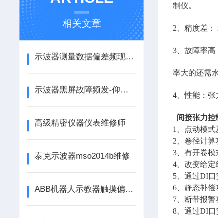
制仪。
相关文章
2、精度差：
3、故障率高
示波器测量数据偏差频现-专家支招破解参数异常困局
率大的还需
示波器黑屏故障频发-仰光工程师揭秘排查核心步骤
4、性能：
间接张力控
高级精密仪器仪表维修师
1、点动模
2、卷径计
3、有开卷
泰克示波器mso2014b维修
4、改变给
5、通过DI
6、静态补
ABB机器人示教器触摸偏差维修案例
7、断带报警
8、通过DI