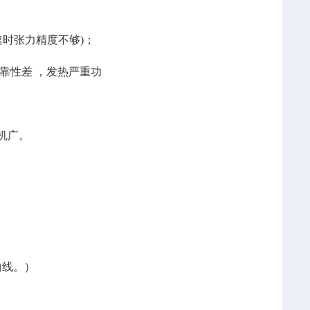
速时张力精度不够)；
靠性差 ，发热严重功
机广。
曲线。）