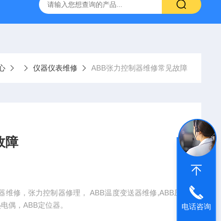
频器ACS88*代码F0010报警维修
FANUC数控系统常见故
心
仪器仪表维修
ABB张力控制器维修常见故障
故障
器维修，张力控制器修理， ABB温度变送器维修,ABB压
热电偶，ABB定位器。
电话咨询