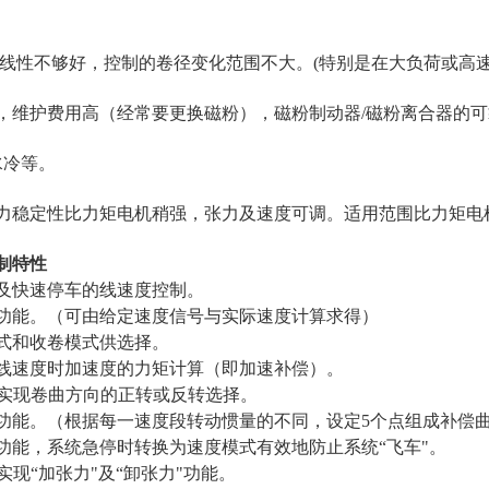
 线性不够好，控制的卷径变化范围不大。(特别是在大负荷或高
，维护费用高（经常要更换磁粉），磁粉制动器/磁粉离合器的可
水冷等。
张力稳定性比力矩电机稍强，张力及速度可调。适用范围比力矩电
制特性
式及快速停车的线速度控制。
算功能。（可由给定速度信号与实际速度计算求得）
模式和收卷模式供选择。
定线速度时加速度的力矩计算（即加速补偿）。
口实现卷曲方向的正转或反转选择。
偿功能。（根据每一速度段转动惯量的不同，设定5个点组成补偿
功能，系统急停时转换为速度模式有效地防止系统“飞车"。
口实现“加张力"及“卸张力"功能。