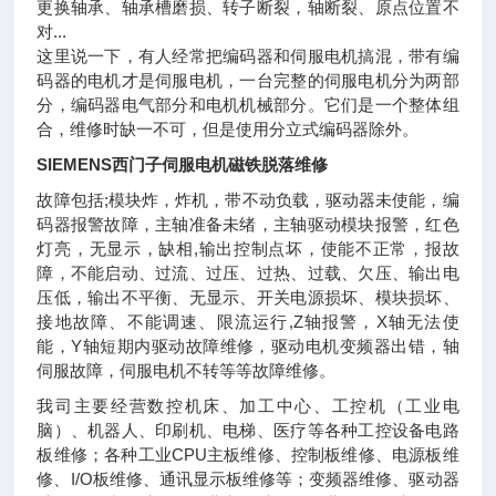
更换轴承、轴承槽磨损、转子断裂，轴断裂、原点位置不
对...
这里说一下，有人经常把编码器和伺服电机搞混，带有编
码器的电机才是伺服电机，一台完整的伺服电机分为两部
分，编码器电气部分和电机机械部分。它们是一个整体组
合，维修时缺一不可，但是使用分立式编码器除外。
SIEMENS西门子伺服电机磁铁脱落维修
故障包括;模块炸，炸机，带不动负载，驱动器未使能，编
码器报警故障，主轴准备未绪，主轴驱动模块报警，红色
灯亮，无显示，缺相,输出控制点坏，使能不正常，报故
障，不能启动、过流、过压、过热、过载、欠压、输出电
压低，输出不平衡、无显示、开关电源损坏、模块损坏、
接地故障、不能调速、限流运行,Z轴报警，X轴无法使
能，Y轴短期内驱动故障维修，驱动电机变频器出错，轴
伺服故障，伺服电机不转等等故障维修。
我司主要经营数控机床、加工中心、工控机（工业电
脑）、机器人、印刷机、电梯、医疗等各种工控设备电路
板维修；各种工业CPU主板维修、控制板维修、电源板维
修、I/O板维修、通讯显示板维修等；变频器维修、驱动器