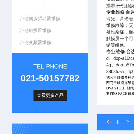
摸屏,开机触
专业维修 台
台达伺服驱动器维修
背光、背光暗
维修故障：无
台达触摸屏维修
疑难杂症，触
触摸屏一半可
台达变频器维修
错等维修.
专业维修 台
d、dop-a10tc
4g、dop-a57b
TEL-PHONE
38bstd-w、tp
021-50157782
我公司维修各种
西门子触摸屏维
DVANTECH
触摸
斯
PRO-FACE
触
查看更多产品
上一个