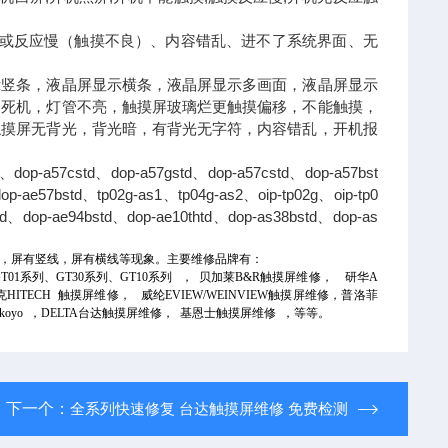
或反应慢（触摸不良）、内容错乱、进不了系统界面、无
示竖条，液晶屏显示横条，液晶屏显示多画面，液晶屏显示
，死机，灯管不亮，触摸屏玻璃烂更触摸偏移，不能触摸，
触摸屏无背光，背光暗，有背光无字符，内容错乱，开机报
dop-a57cstd、dop-a57gstd、dop-a57cstd、dop-a57bst
op-ae57bstd、tp02g-as1、tp04g-as2、oip-tp02g、oip-tp0
td、dop-ae94bstd、dop-ae10thtd、dop-as38bstd、dop-as
，屏有竖线，屏有横线等现象。主要维修品牌有：
T01
系列、
GT30
系列、
GT10
系列
，
贝加莱
B&R
触摸屏维修，
研华
A
克
HITECH
触摸屏维修，
威纶
EVIEW/WEINVIEW
触摸屏维修，普洛菲
koyo
，
DELTA
台达触摸屏维修，
基恩士触摸屏维修
，等等。
下一个：
全系列快速修复 台达触摸屏维修 免费检测