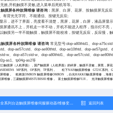
摸无效,开机触摸不灵敏,进入菜单后死机等等。
达触摸屏各种故障维修 请咨询
：黑屏、白屏、花屏、按触摸屏无反应
、有背光无字符、不能通信、按键无反应;
显示，进不了界面，亮度看不清楚，黑屏，花屏，白屏，液晶屏显
摸屏通讯不上，开机走一半不动，开机不能进入程序，指示灯不亮
以触摸另一半不能触摸，触摸屏不能校准，按键无反应，反应慢，
达触摸屏各种故障维修 请咨询
常见型号:dop-a80thtd1、dop-a75cstd、
std、dop-ae57cstd、dop-ae80thtd、dop-ae10thtd、dop-ae57gstd、d
std-w、dop-a57cstd-w、dop-a80thtd1、dop-ae57cstd、dop-ae80th
02g-as1、tp04g-as2等
进口触摸屏（人机界面），国产触摸屏（人机界面）的碎屏，触摸不灵敏，屏黑，屏花
修
SIEMENS MP
系列、
OP
系列、
TP
系列，
松下
NAIS
触摸屏维修
GT21C
系列、
G
屏维修，
欧姆龙
OMRON
触摸屏维修
OMRON
，白光
HAKKO
触摸屏维修
，海泰
摸屏维修，三菱触摸屏
MISTUBISHI
维修，
富士触摸屏维修
FUJI
，
光洋触摸屏维修
：
全系列台达触摸屏维修伺服驱动器/维修变频器维修
返回列表