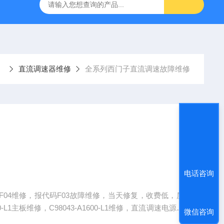
频器ACS88*代码F0010报警维修
FANUC数控系统常见故
直流调速器维修
全系列西门子直流调速故障维修
电话咨询
F04维修，报代码F03故障维修，当天修复，收费低，质
-L1主板维修，C98043-A1600-L1维修，直流调速电源板
微信咨询
可控硅，报警等故障维修专业维修西门子6RA28直流调