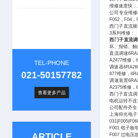
维修速度快，
公司专业维修
F052，F0
西门子直流驱动
3系列维修：
西门子直流调
坏、报错。触
直流调速6RA2
A2477维修，
TEL-PHONE
调速器6RA28
021-50157782
877维修，6R
调速装置6RA2
A2375维修，
查看更多产品
西门子直流调
电机运转不连
公司配件齐
上海仰光电子自
031|F005|F06
F001 电子板
ARTICLE
F007 过电压故