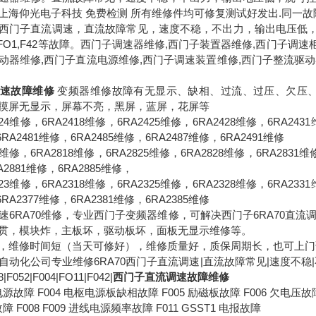
上海仰光电子科技 免费检测 所有维修件均可修复测试好发出.同一
西门子直流调速，直流故障常见，速度不稳，不出力，输出电压低，烧可控
4，FO1,F42等故障。西门子调速器维修,西门子装置器维修,西门子调速柜
器维修,西门子直流电源维修,西门子调速装置维修,西门子整流驱动器维修,西
速故障维修
变频器维修故障有无显示、缺相、过流、过压、欠压、
摸屏无显示，屏幕不亮，黑屏，蓝屏，花屏等
4维修，6RA2418维修，6RA2425维修，6RA2428维修，6RA2431
6RA2481维修，6RA2485维修，6RA2487维修，6RA2491维修
维修，6RA2818维修，6RA2825维修，6RA2828维修，6RA2831维修
A2881维修，6RA2885维修，
3维修，6RA2318维修，6RA2325维修，6RA2328维修，6RA2331
6RA2377维修，6RA2381维修，6RA2385维修
速6RA70维修，专业西门子变频器维修，可解决西门子6RA70直
贯，模块炸，主板坏，驱动板坏，面板无显示维修等。
全，维修时间短（当天可修好），维修质量好，质保周期长，也可
动化公司专业维修6RA70西门子直流调速|直流故障常见|速度不稳|不
8|F052|F004|FO11|F042|
西门子直流调速故障维修
电源故障 F004 电枢电源板缺相故障 F005 励磁板故障 F006 欠电压故
障 F008 F009 进线电源频率故障 F011 GSST1 电报故障