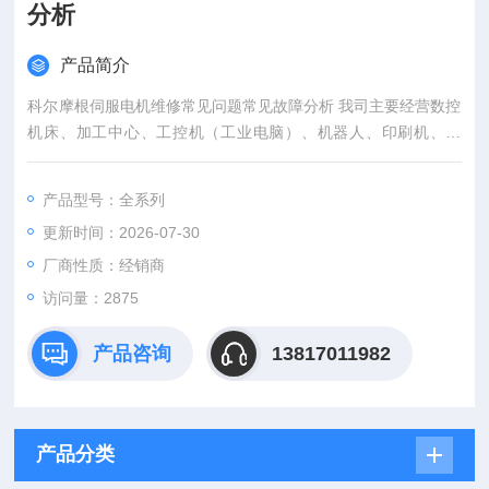
分析
产品简介
科尔摩根伺服电机维修常见问题常见故障分析 我司主要经营数控
机床、加工中心、工控机（工业电脑）、机器人、印刷机、电
梯、医疗等各种工控设备电路板维修；各种工业CPU主板维修、
控制板维修、电源板维修、I/O板维修、通讯显示板维修等；变频
产品型号：全系列
器维修、驱动器维修、调速器维修、工业电源维修、工业触摸屏
更新时间：2026-07-30
维修、控制器维修、仪器仪表维修、PLC维修、工业显示器维修
等。
厂商性质：经销商
访问量：2875
产品咨询
13817011982
产品分类