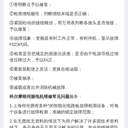
①查明断点予以修复；
②检查绕组极性；判断绕组末端是否正确；
③紧固松动的接线螺丝，用万用表判断各接头是否假接，
予以修复；
④故障现象：变频器有时工作正常，有时停机，显示故障
F023代码。
⑤检查是否把规定的面接法误接；是否由于电源导线过细
使压降过大，予以纠正，
⑥重新装配使之灵活；更换合格油脂；
⑦修复轴承；
⑧减载或查出并消除机械故障。
科尔摩根伺服电机维修常见问题
服务：
1.上海仰光拥有多种*的智能化电路板故障检测设备，对每
个设备进行故障检测，准确的锁定故障范围；
2.在无图纸无资料的情况下为用户解决了许多因技术资料
缺乏、备品备件不足而无法解决的问题，专业的维修团队