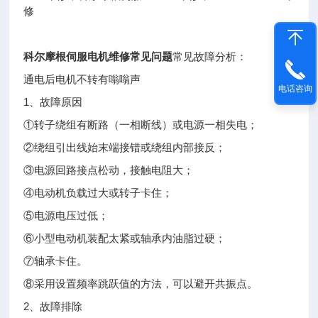
修
科尔摩根伺服电机维修常见问题
常见故障分析：
通电后电机不转有嗡嗡声
电话咨询
1、故障原因
①转子绕组有断路（一相断线）或电源一相失电；
②绕组引出线始末端接错或绕组内部接反；
③电源回路接点松动，接触电阻大；
④电动机负载过大或转子卡住；
⑤电源电压过低；
⑥小型电动机装配太紧或轴承内油脂过硬；
⑦轴承卡住。
⑧采用设置频率跳跃值的方法，可以避开共振点。
2、故障排除