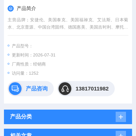
产品简介
主营品牌；安捷伦、美国泰克、美国福禄克、艾法斯、日本菊
水、北京普源、中国台湾固纬、德国惠美、美国吉时利、摩托罗
拉、美国力科、美国韦夫特克、、德国罗德施瓦茨、英国马可
尼、英国施伦伯杰、日本安立(安利)中国台湾固纬函数信号发生
产品型号：
器维修
更新时间：2026-07-31
厂商性质：经销商
访问量：1252
产品咨询
13817011982
产品分类
相关文章