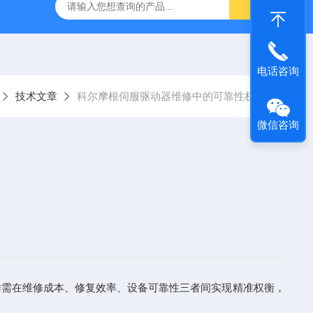
频器ACS88*代码F0010报警维修
FANUC数控系统常见故
电话咨询
技术文章
科尔摩根伺服驱动器维修中的可靠性权衡
微信咨询
需在维修成本、修复效率、设备可靠性三者间实现精准权衡，