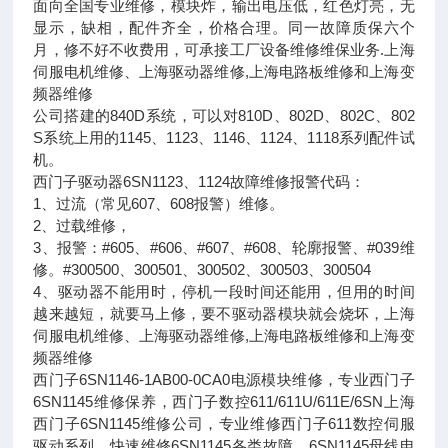
面向全国专业维修，模块炸，输出电压低，红色灯亮，无
显示，缺相，配件齐全，价格合理。同一故障质保六个
月，修不好不收费用，可承接工厂设备维修维保业务.上海
伺服电机维修、上海驱动器维修,上海电路板维修和上海变
频器维修
公司搭建的840D系统，可以对810D、802D、802C、802
S系统上用的1145、1123、1146、1124、1118系列配件试
机。
西门子驱动器6SN1123、1124故障维修报警代码：
1、过流（常见607、608报警）维修。
2、过载维修，
3、报警：#605、#606、#607、#608、轮廓报警、#039维
修。#300500、300501、300502、300503、300504
4、驱动器不能用时，停机一段时间还能用，但用的时间
越来越短，就要马上修，要不驱动器模块就会烧坏，上海
伺服电机维修、上海驱动器维修,上海电路板维修和上海变
频器维修
西门子6SN1146-1AB00-0CA0电源模块维修，专业西门子
6SN1145维修保养，西门子数控611/611U/611E/6SN上海
西门子6SN1145维修公司，专业维修西门子611数控伺服
驱动系列，快速维修6SN1145各类故障，6SN1145母线电