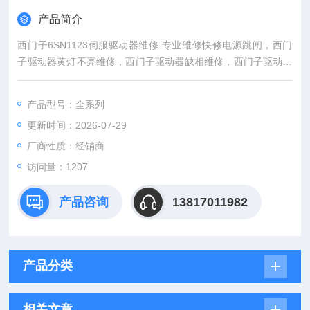
产品简介
西门子6SN1123伺服驱动器维修 专业维修快修电源跳闸，西门
子驱动器黄灯不亮维修，西门子驱动器缺相维修，西门子驱动器
欠压维修，过压，炸模块，无输出，输出电压低，输出点无输
出，红色灯亮，启动无反应，不能启动维修、无显示维修、开关
产品型号：全系列
电源损坏维修、模块损坏维修、接地故障维修、不能调速维修、
更新时间：2026-07-29
限流运行维修等。
厂商性质：经销商
访问量：1207
产品咨询
13817011982
产品分类
相关文章