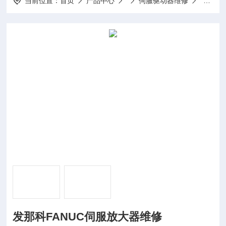
当前位置：
首页
产品中心
伺服驱动器维修
全系列
发那科FANUC伺服放大器维修