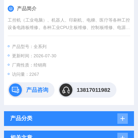
产品简介
工控机（工业电脑）、机器人、印刷机、电梯、医疗等各种工控
设备电路板维修。各种工业CPU主板维修、控制板维修、电源板
维修、I/O板维修、通讯显示板维修等，变频器维修、驱动器维
修、调速器维修、工业电源维修、工业触摸屏维修、控制器维
产品型号：全系列
修、仪器仪表维修、PLC维修、工业显示屏维修、工业触摸屏维
更新时间：2026-07-30
修 发那科FANUC伺服放大器维修
厂商性质：经销商
访问量：2267
产品咨询
13817011982
产品分类
相关文章