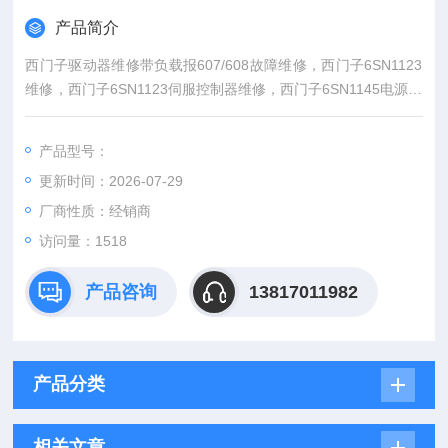
产品简介
西门子驱动器维修带负载报607/608故障维修，西门子6SN1123
维修，西门子6SN1123伺服控制器维修，西门子6SN1145电源模
块维修，6SN1146电源维修,6SN1118驱动器维修，6SN1121维
修，6SN1111维修，主轴准备未就绪，编码器报警故障，DP通讯
产品型号：
失败故障报警，X轴故障，Y轴驱动不工作，Z轴报警，西门子电
更新时间：2026-07-29
源指示灯不亮，没有显示，没有输出，报警维修，有启动信号无
输出，
厂商性质：经销商
访问量：1518
产品咨询
13817011982
产品分类
相关文章