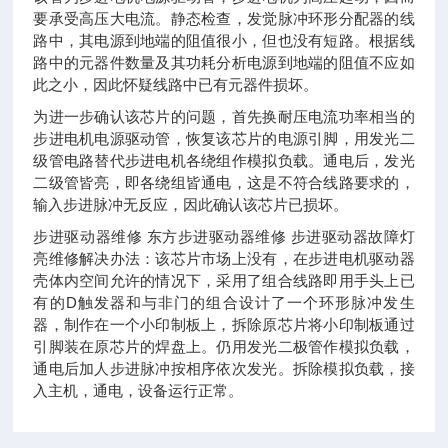
要承受高压大电流。静态检查，发觉脉冲环形分配器的线
路中，其电源到地端的阻值很小，但也没有短路。根据线
路中的元器件数量及其功耗分析电源到地端的阻值不应如
此之小，因此怀疑线路中已有元器件损坏。
为进一步确认该芯片的问题，首先换耐压电流功率相当的
步进电机电源驱动管，恢复该芯片的电源引脚，用发光二
级管电路替代步进电机各绕组作模拟负载。通电后，发光
二级管皆亮，即各绕组皆通电，这是不符合线路要求的，
输入步进脉冲无反应，因此确认该芯片已损坏。
步进驱动器维修 东方步进驱动器维修 步进驱动器故障灯
亮维修解决办法：该芯片市场上没有，在步进电机驱动器
壳体内空间允许的情况下，采用了组合线路即用手头上已
有的D触发器和与非门的组合设计了一个环形脉冲发生
器，制作在一个小印制板上，拆除原芯片将小印制板通过
引脚装在原芯片的焊盘上。仍用发光二极管作模拟负载，
通电后加人步进脉冲按相序依次发光。拆除模拟负载，接
入主机，通电，设备运行正常。